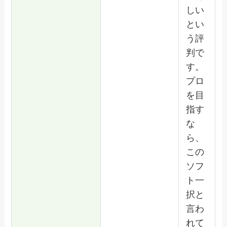
しい
とい
う評
判で
す。
プロ
を目
指す
な
ら、
この
ソフ
ト一
択と
言わ
れて