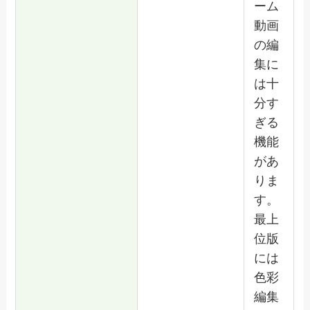
ーム
動画
の編
集に
は十
分す
ぎる
機能
があ
りま
す。
最上
位版
には
色彩
編集