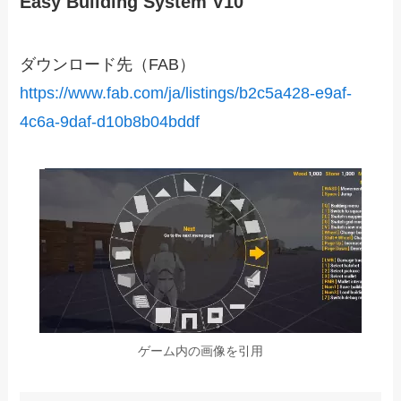
Easy Building System V10
ダウンロード先（FAB）
https://www.fab.com/ja/listings/b2c5a428-e9af-
4c6a-9daf-d10b8b04bddf
ゲーム内の画像を引用