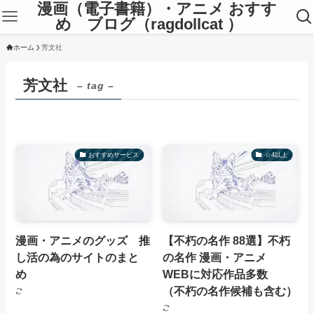
漫画（電子書籍）・アニメ おすす
め ブログ（ragdollcat ）
ホーム
芳文社
芳文社
– tag –
おすすめサービス
☆4以上
漫画・アニメのグッズ 推
【不朽の名作 88選】不朽
し活の為のサイトのまと
の名作 漫画・アニメ
め
WEBに対応作品多数
（不朽の名作候補も含む）