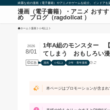
綺麗な絵の漫画（電子書籍）やアニメやゲームを紹介。 インドアを
漫画（電子書籍）・アニメ おすす
め ブログ（ragdollcat ）
ホーム
漫画
☆4以上
1年A組のモンスター 
2026
8/01
てしまう おもしろい漫
広告
漫画
☆4以上
少年・青年漫画
本ページはプロモーションが含まれ