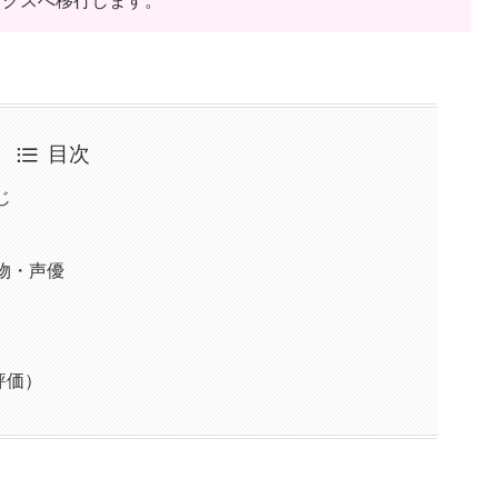
ックスへ移行します。
目次
じ
物・声優
評価）