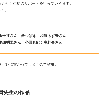
っかりと生徒のサポートを行っていきます。
いく。
永千才さん、藪つばき：和氣あず未さん
鬼頭明里さん、小田真紀：春野杏さん
タバレに繋がってしまうので省略。
貴先生の作品