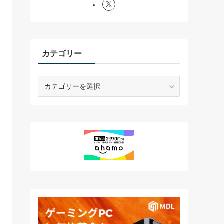
カテゴリー
カ
テ
ゴ
リ
ー