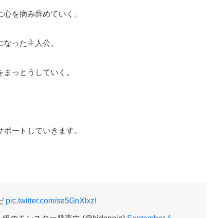
に心を病み辞めていく。
になった主人公。
をまっとうしていく。
。
サポートしていきます。
だ
pic.twitter.com/se5GnXlxzl