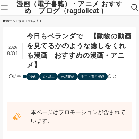
漫画（電子書籍）・アニメ おすす
め ブログ（ragdollcat ）
ホーム
漫画
☆4以上
今日もベランダで 【動物の動画
を見てるかのような癒しをくれ
2026
8/01
る漫画 おすすめの漫画・アニ
メ】
広告
漫画
☆4以上
完結作品
少年・青年漫画
本ページはプロモーションが含まれて
います。