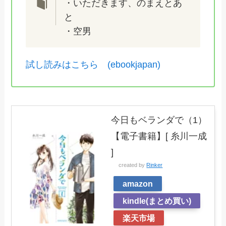
・いただきます、のまえとあ
と
・空男
試し読みはこちら (ebookjapan)
今日もベランダで（1）
【電子書籍】[ 糸川一成
]
created by
Rinker
amazon
kindle(まとめ買い)
楽天市場