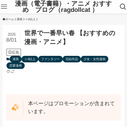
漫画（電子書籍）・アニメ おすす
め ブログ（ragdollcat ）
ホーム
漫画
☆4以上
世界で一番早い春 【おすすめの
2026
8/01
漫画・アニメ】
広告
漫画
☆4以上
ファンタジー
完結作品
少女・女性漫画
恋愛漫画
本ページはプロモーションが含まれて
います。