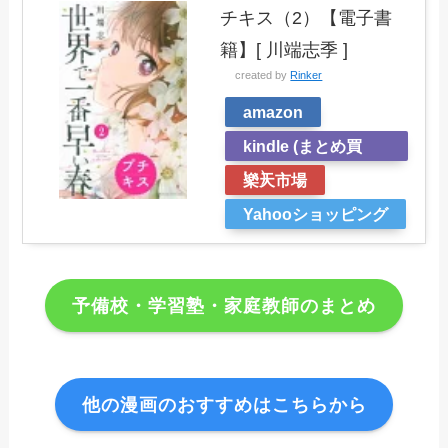
チキス（2）【電子書
籍】[ 川端志季 ]
created by
Rinker
amazon
kindle (まとめ買
い）
楽天市場
Yahooショッピング
予備校・学習塾・家庭教師のまとめ
他の漫画のおすすめはこちらから