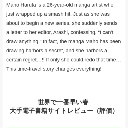
Maho Haruta is a 26-year-old manga artist who
just wrapped up a smash hit. Just as she was
about to begin a new series, she suddenly sends
a letter to her editor, Arashi, confessing, “I can’t
draw anything.” In fact, the manga Maho has been
drawing harbors a secret, and she harbors a
certain regret…!! If only she could redo that time…
This time-travel story changes everything!
世界で一番早い春
大手電子書籍サイトレビュー（評価）