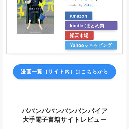
created by
Rinker
amazon
kindle (まとめ買
い）
楽天市場
Yahooショッピング
漫画一覧（サイト内）はこちらから
ババンババンバンバンパイア
大手電子書籍サイトレビュー