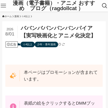
漫画（電子書籍）・アニメ おすす
め ブログ（ragdollcat ）
ホーム
漫画
☆4以上
ババンババンバンバンパイア
2026
8/01
【実写映画化とアニメ化決定】
広告
☆4以上
少年・青年漫画
本ページはプロモーションが含まれて
います。
表紙の絵をクリックするとDMMブッ