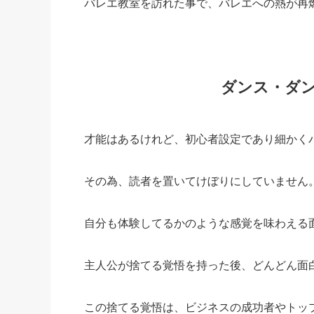
バレエ教室を訪れた事で、バレエへの熱が再
ダンス・ダ
才能はあるけれど、初心者設定であり細かく
その為、読者を置いてけぼりにしていません
自分も体験してるかのような感覚を味わえる
主人公が捨てる覚悟を持った後、どんどん面
この捨てる覚悟は、ビジネスの成功者やトッ