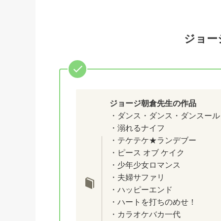
ジョー
ジョージ朝倉先生の作品
・ダンス・ダンス・ダンスール
・溺れるナイフ
・テケテケ★ランデブー
・ピース オブ ケイク
・少年少女ロマンス
・夫婦サファリ
・ハッピーエンド
・ハートを打ちのめせ！
・カラオケバカ一代