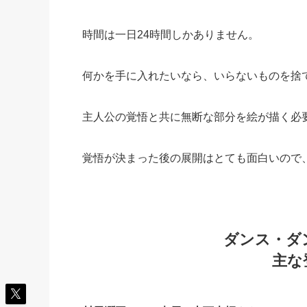
時間は一日24時間しかありません。
何かを手に入れたいなら、いらないものを捨
主人公の覚悟と共に無断な部分を絵が描く必
覚悟が決まった後の展開はとても面白いので
ダンス・
主な