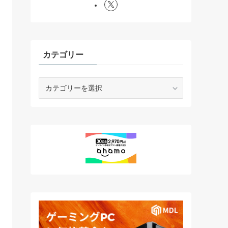
カテゴリー
カ
テ
ゴ
リ
ー