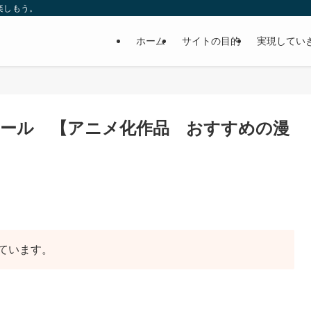
楽しもう。
ホーム
サイトの目的
実現してい
ール 【アニメ化作品 おすすめの漫
ています。