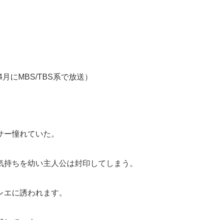
月にMBS/TBS系で放送）
サー憧れていた。
気持ちを幼い主人公は封印してしまう。
レエに誘われます。