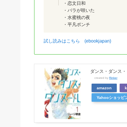
・恋文日和
・バラが咲いた
・水蜜桃の夜
・平凡ポンチ
試し読みはこちら (ebookjapan)
ダンス・ダンス・ダ
created by
Rinker
amazon
Yahooショッピ