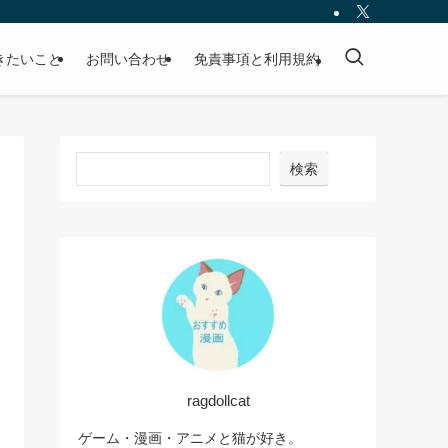
きたいこと
お問い合わせ
免責事項と利用規約
検索
ragdollcat
ゲーム・漫画・アニメと猫が好き。