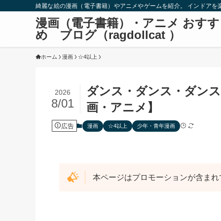
綺麗な絵の漫画（電子書籍）やアニメやゲームを紹介。 インドアを
漫画（電子書籍）・アニメ おすす
め ブログ（ragdollcat ）
ホーム
漫画
☆4以上
ダンス・ダンス・ダンス
2026
8/01
画・アニメ】
広告
漫画
☆4以上
少年・青年漫画
本ページはプロモーションが含まれ