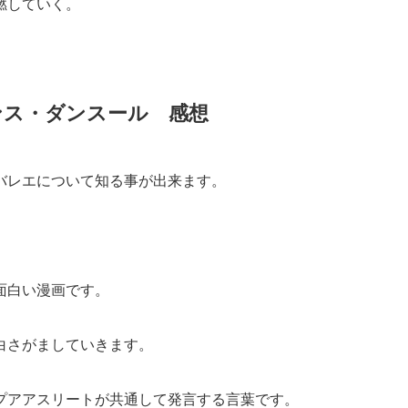
燃していく。
ンス・ダンスール 感想
バレエについて知る事が出来ます。
。
面白い漫画です。
白さがましていきます。
プアアスリートが共通して発言する言葉です。