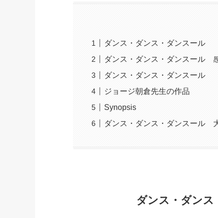
ダンス・ダンス・ダンスール
ダンス・ダンス・ダンスール 
ダンス・ダンス・ダンスール 
ジョージ朝倉先生の作品
Synopsis
ダンス・ダンス・ダンスール 
ダンス・ダンス