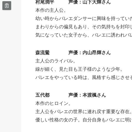
村尾潤平
声優：山下大輝さん
本作の主人公。
幼い時からバレエダンサーに興味を持ってい
まわりからの偏見もあり、その気持ちを封印
気になっていた女子から、バレエに誘われバ
森流鶯 声優：内山昂輝さん
主人公のライバル。
線が細く、見た目も王子様のような少年。
バレエをやっている時は、風格すら感じさせ
五代都 声優：本渡楓さん
本作のヒロイン。
主人公をバレエの世界に連れ戻す重要な存在
優しい性格の女の子。自分自身もバレエに明