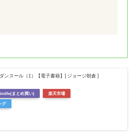
ンスール（1）【電子書籍】[ ジョージ朝倉 ]
kindle(まとめ買い)
楽天市場
ング