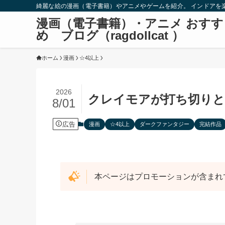
綺麗な絵の漫画（電子書籍）やアニメやゲームを紹介。 インドアを
漫画（電子書籍）・アニメ おすす
め ブログ（ragdollcat ）
ホーム
漫画
☆4以上
2026
クレイモアが打ち切りと
8/01
広告
漫画
☆4以上
ダークファンタジー
完結作品
本ページはプロモーションが含まれ