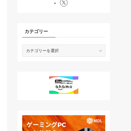
カテゴリー
カ
テ
ゴ
リ
ー