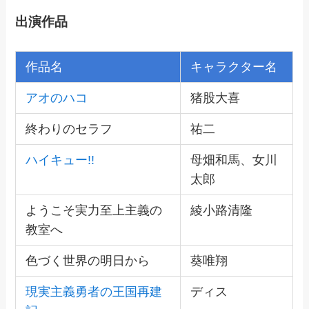
出演作品
作品名
キャラクター名
アオのハコ
猪股大喜
終わりのセラフ
祐二
ハイキュー!!
母畑和馬、女川
太郎
ようこそ実力至上主義の
綾小路清隆
教室へ
色づく世界の明日から
葵唯翔
現実主義勇者の王国再建
ディス