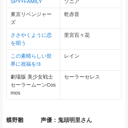
SPY×FAMILY
ソニア
東京リベンジャー
乾赤音
ズ
ささやくように恋
里宮百々花
を唄う
この素晴らしい世
レイン
界に祝福を!3
劇場版 美少女戦士
セーラーセレス
セーラームーンCos
mos
蝶野雛 声優：鬼頭明里さん