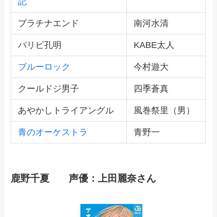
記
プラチナエンド
南河水清
パリピ孔明
KABE太人
ブルーロック
今村遊大
クールドジ男子
四季蒼真
あやかしトライアングル
風巻祭里（男）
青のオーケストラ
青野一
鹿野千夏 声優：上田麗奈さん