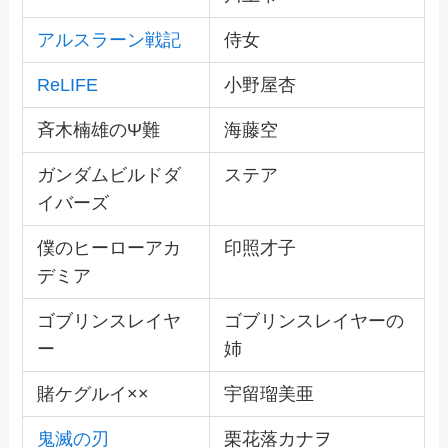
アルスラーン戦記
侍女
ReLIFE
小野屋杏
斉木楠雄のΨ難
海藤空
ガンダムビルドダ
ステア
イバーズ
僕のヒーローアカ
印照才子
デミア
ゴブリンスレイヤ
ゴブリンスレイヤーの
ー
姉
賭ケグルイ××
宇留瑠美亜
鬼滅の刃
栗花落カナヲ