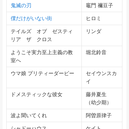
鬼滅の刃
竈門 禰豆子
僕だけがいない街
ヒロミ
テイルズ オブ ゼスティ
リンダ
リア ザ クロス
ようこそ実力至上主義の教
堀北鈴音
室へ
ウマ娘 プリティーダービー
セイウンスカ
イ
ドメスティックな彼女
藤井夏生
（幼少期）
波よ聞いてくれ
阿曽原律子
シャドーハウス
ケイト