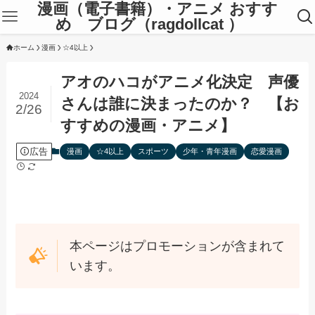
漫画（電子書籍）・アニメ おすす
め ブログ（ragdollcat ）
ホーム
漫画
☆4以上
アオのハコがアニメ化決定 声優
2024
さんは誰に決まったのか？ 【お
2/26
すすめの漫画・アニメ】
広告
漫画
☆4以上
スポーツ
少年・青年漫画
恋愛漫画
本ページはプロモーションが含まれて
います。