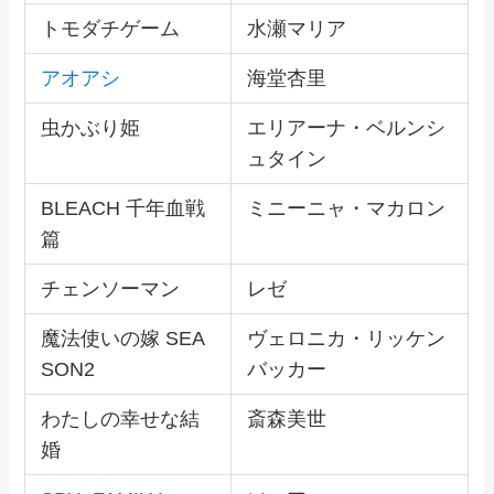
トモダチゲーム
水瀬マリア
アオアシ
海堂杏里
虫かぶり姫
エリアーナ・ベルンシ
ュタイン
BLEACH 千年血戦
ミニーニャ・マカロン
篇
チェンソーマン
レゼ
魔法使いの嫁 SEA
ヴェロニカ・リッケン
SON2
バッカー
わたしの幸せな結
斎森美世
婚