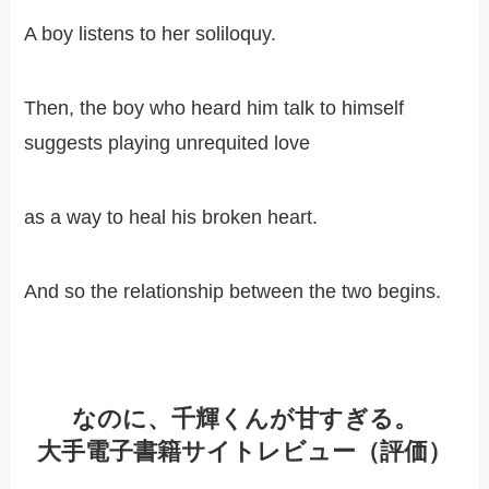
A boy listens to her soliloquy.
Then, the boy who heard him talk to himself
suggests playing unrequited love
as a way to heal his broken heart.
And so the relationship between the two begins.
なのに、千輝くんが甘すぎる。
大手電子書籍サイトレビュー（評価）