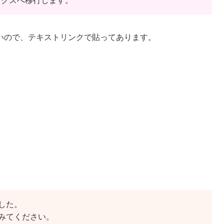
ックスへ移行します。
いので、テキストリンクで貼ってあります。
した。
みてください。