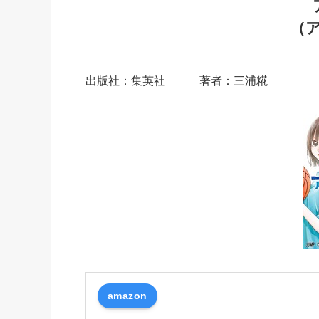
（
出版社：集英社 著者：三浦糀
amazon