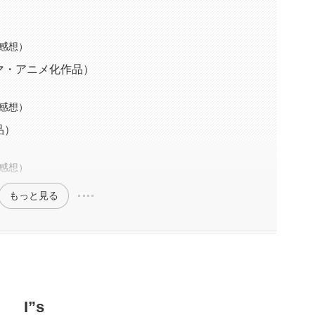
感想）
マ・アニメ化作品）
感想）
品）
感想）
もっと見る
I”s