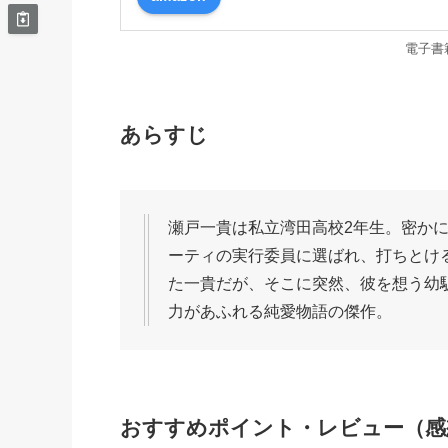
電子書
あらすじ
瀬戸一貴は私立湾田高校2年生。密か
ーティの実行委員に選ばれ、打ちとけ
た一貴だが、そこに突然、彼を想う幼
力があふれる純愛物語の傑作。
おすすめポイント・レビュー（感